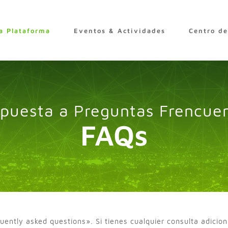
a Plataforma
Eventos & Actividades
Centro d
puesta a Preguntas Frencue
FAQs
uently asked questions». Si tienes cualquier consulta adicion