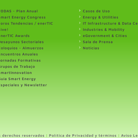
TODAS - Plan Anual
Casos de Uso
Smart Energy Congress
Energy & Utilities
Foros Tendencias / enerTIC
IT Infrastructure & Data C
Live!
Industries & Mobility
enerTIC Awards
eGovernment & Cities
Desayunos Sectoriales
Sala de Prensa
Coloquios - Almuerzos
Noticias
Encuentros Anuales
Jornadas Formativas
Grupos de Trabajo
SmartInnovation
Guia Smart Energy
Especiales y Newsletter
s derechos reservados
|
Política de Privacidad y términos
|
Aviso Le