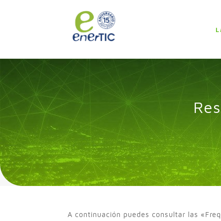
>
L
Res
A continuación puedes consultar las «Freq