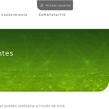
Acceso usuarios
e Conocimiento
SUMATenerTIC
ntes
al puedes realizarla a través de
este