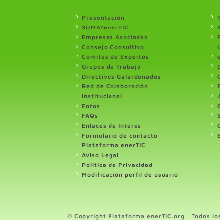
Presentación
SUMATenerTIC
Empresas Asociadas
Consejo Consultivo
Comités de Expertos
Grupos de Trabajo
Directivos Galardonados
Red de Colaboración
Institucional
Fotos
FAQs
Enlaces de Interés
Formulario de contacto
Plataforma enerTIC
Aviso Legal
Politica de Privacidad
Modificación perfil de usuario
© Copyright Plataforma enerTIC.org
|
Todos lo