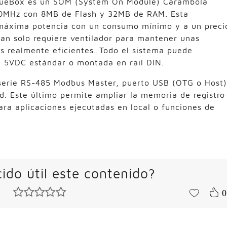
 BlueBox es un SOM (System On Module) Carambola
0MHz con 8MB de Flash y 32MB de RAM. Esta
a máxima potencia con un consumo mínimo y a un preci
tan solo requiere ventilador para mantener unas
s realmente eficientes. Todo el sistema puede
e 5VDC estándar o montada en rail DIN.
serie RS-485 Modbus Master, puerto USB (OTG o Host)
d. Este último permite ampliar la memoria de registro
ara aplicaciones ejecutadas en local o funciones de
ido útil este contenido?
0