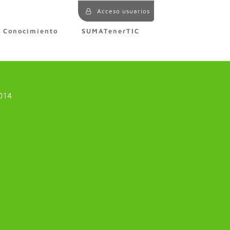
Acceso usuarios
e Conocimiento
SUMATenerTIC
014
a