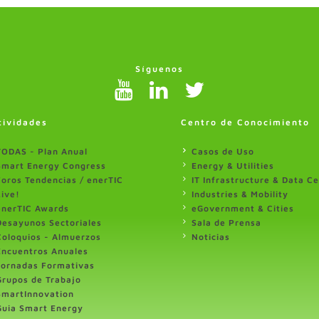
Síguenos
tividades
Centro de Conocimiento
TODAS - Plan Anual
Casos de Uso
Smart Energy Congress
Energy & Utilities
Foros Tendencias / enerTIC
IT Infrastructure & Data C
Live!
Industries & Mobility
enerTIC Awards
eGovernment & Cities
Desayunos Sectoriales
Sala de Prensa
Coloquios - Almuerzos
Noticias
Encuentros Anuales
Jornadas Formativas
Grupos de Trabajo
SmartInnovation
Guia Smart Energy