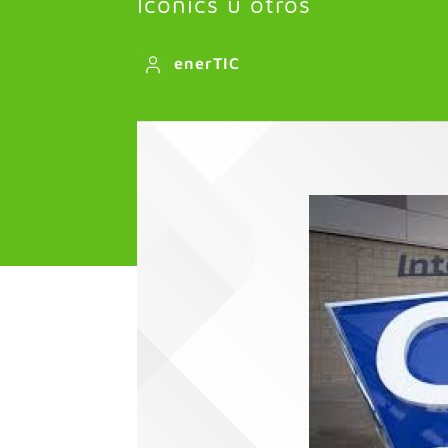
Iconics u otros
enerTIC