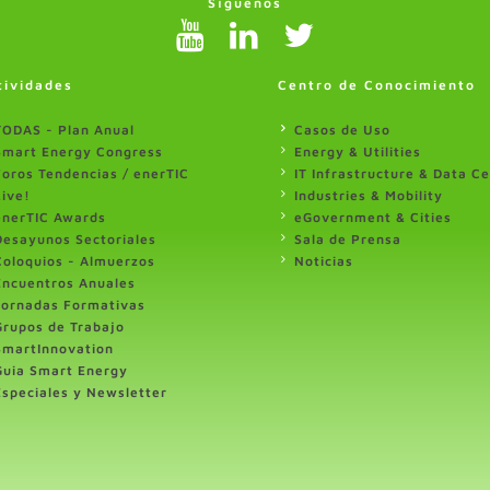
Síguenos
tividades
Centro de Conocimiento
TODAS - Plan Anual
Casos de Uso
Smart Energy Congress
Energy & Utilities
Foros Tendencias / enerTIC
IT Infrastructure & Data C
Live!
Industries & Mobility
enerTIC Awards
eGovernment & Cities
Desayunos Sectoriales
Sala de Prensa
Coloquios - Almuerzos
Noticias
Encuentros Anuales
Jornadas Formativas
Grupos de Trabajo
SmartInnovation
Guia Smart Energy
Especiales y Newsletter