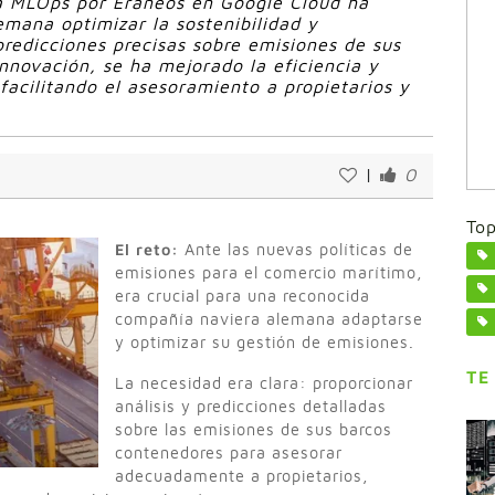
a MLOps por Eraneos en Google Cloud ha
mana optimizar la sostenibilidad y
redicciones precisas sobre emisiones de sus
nnovación, se ha mejorado la eficiencia y
 facilitando el asesoramiento a propietarios y
|
0
Top
El reto:
Ante las nuevas políticas de
emisiones para el comercio marítimo,
era crucial para una reconocida
compañía naviera alemana adaptarse
y optimizar su gestión de emisiones.
TE
La necesidad era clara: proporcionar
análisis y predicciones detalladas
sobre las emisiones de sus barcos
contenedores para asesorar
adecuadamente a propietarios,