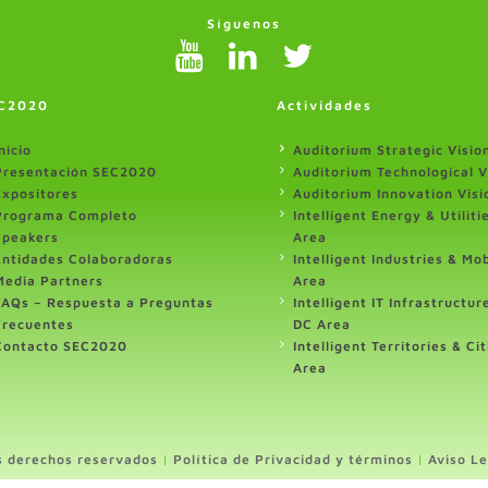
Síguenos
C2020
Actividades
nicio
Auditorium Strategic Visio
Presentación SEC2020
Auditorium Technological V
Expositores
Auditorium Innovation Visi
Programa Completo
Intelligent Energy & Utiliti
Speakers
Area
Entidades Colaboradoras
Intelligent Industries & Mob
Media Partners
Area
FAQs – Respuesta a Preguntas
Intelligent IT Infrastructur
Frecuentes
DC Area
Contacto SEC2020
Intelligent Territories & Cit
Area
s derechos reservados
|
Política de Privacidad y términos
|
Aviso Le