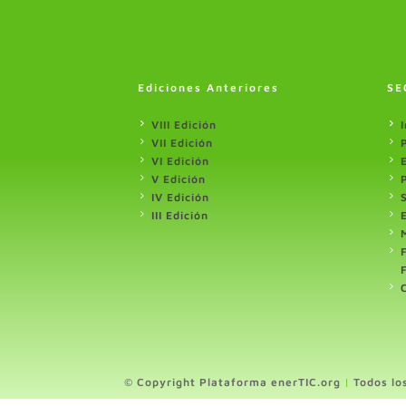
Ediciones Anteriores
SE
VIII Edición
I
VII Edición
VI Edición
V Edición
IV Edición
III Edición
© Copyright Plataforma enerTIC.org
|
Todos lo