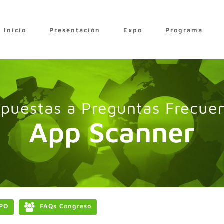
Inicio
Presentación
Expo
Programa
puestas a Preguntas Frecue
App Scanner
PO
FAQs Congreso