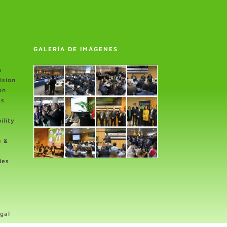
GALERÍA DE IMÁGENES
n
ision
on
es
ility
e &
ies
gal