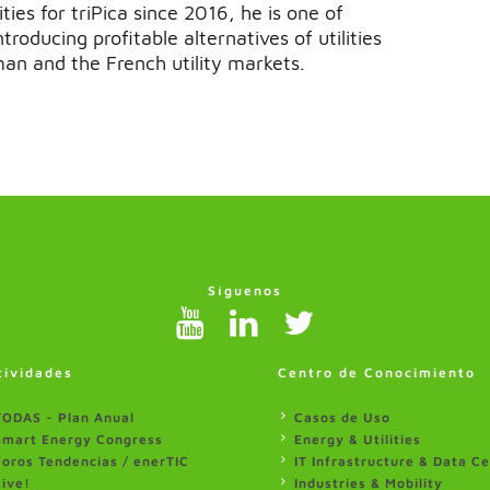
ities for triPica since 2016, he is one of
roducing profitable alternatives of utilities
man and the French utility markets.
Síguenos
tividades
Centro de Conocimiento
TODAS - Plan Anual
Casos de Uso
Smart Energy Congress
Energy & Utilities
Foros Tendencias / enerTIC
IT Infrastructure & Data C
Live!
Industries & Mobility