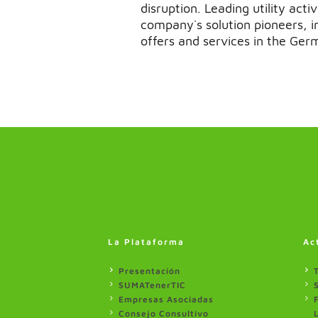
disruption. Leading utility activ
company`s solution pioneers, int
offers and services in the Ger
La Plataforma
Ac
Presentación
SUMATenerTIC
Empresas Asociadas
Consejo Consultivo