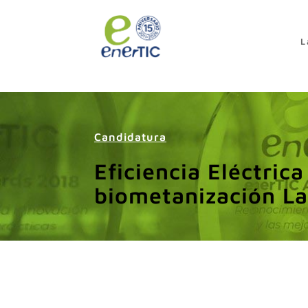
>
L
Candidatura
Eficiencia Eléctrica
biometanización L