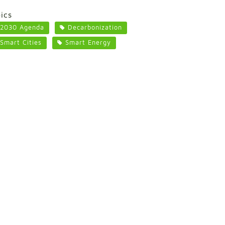
ics
2030 Agenda
Decarbonization
Smart Cities
Smart Energy