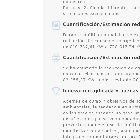
con el real.
Forecast 2: Simula diferentes esc
situaciones excepcionales.
Cuantificación/Estimación re
Durante la última anualidad se e
reducción del consumo energético
de 810.737,61 KW a 728.017,74 K
Cuantificación/Estimación re
Se ha estimado la reducción de em
consumo eléctrico del pretratami
82.355,87 KW hubiera evitado 20
Innovación aplicada y buenas 
Además de cumplir objetivos de so
ambientales, la tendencia en aumen
en los precios suponen un gran im
desafío en el que se ven obligada
proyecto supone el uso de la últi
monitorización y control, así com
integrado en una infraestructura C