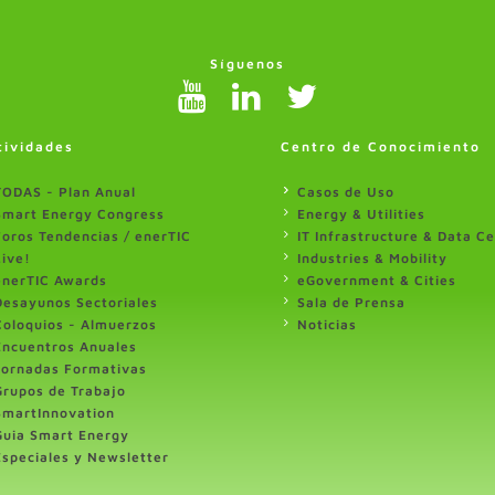
Síguenos
tividades
Centro de Conocimiento
TODAS - Plan Anual
Casos de Uso
Smart Energy Congress
Energy & Utilities
Foros Tendencias / enerTIC
IT Infrastructure & Data C
Live!
Industries & Mobility
enerTIC Awards
eGovernment & Cities
Desayunos Sectoriales
Sala de Prensa
Coloquios - Almuerzos
Noticias
Encuentros Anuales
Jornadas Formativas
Grupos de Trabajo
SmartInnovation
Guia Smart Energy
Especiales y Newsletter