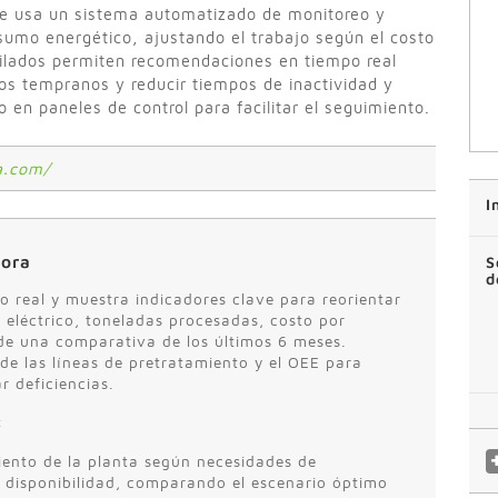
Se usa un sistema automatizado de monitoreo y
nsumo energético, ajustando el trabajo según el costo
opilados permiten recomendaciones en tiempo real
los tempranos y reducir tiempos de inactividad y
 en paneles de control para facilitar el seguimiento.
a.com/
I
jora
S
d
o real y muestra indicadores clave para reorientar
eléctrico, toneladas procesadas, costo por
e una comparativa de los últimos 6 meses.
 de las líneas de pretratamiento y el OEE para
r deficiencias.
:
miento de la planta según necesidades de
y disponibilidad, comparando el escenario óptimo