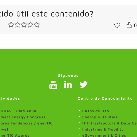
ido útil este contenido?
0
Síguenos
tividades
Centro de Conocimiento
TODAS - Plan Anual
Casos de Uso
Smart Energy Congress
Energy & Utilities
Foros Tendencias / enerTIC
IT Infrastructure & Data C
Live!
Industries & Mobility
enerTIC Awards
eGovernment & Cities