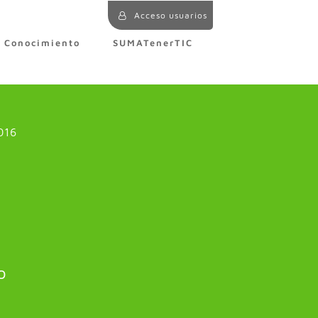
Acceso usuarios
e Conocimiento
SUMATenerTIC
016
o