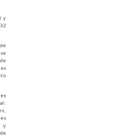
I y
 32
 de
ase
 de
las
pto
les
al.
es,
nes
n y
 de