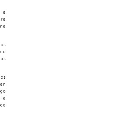
 la
ara
una
dos
omo
ías
los
han
ngo
 la
 de