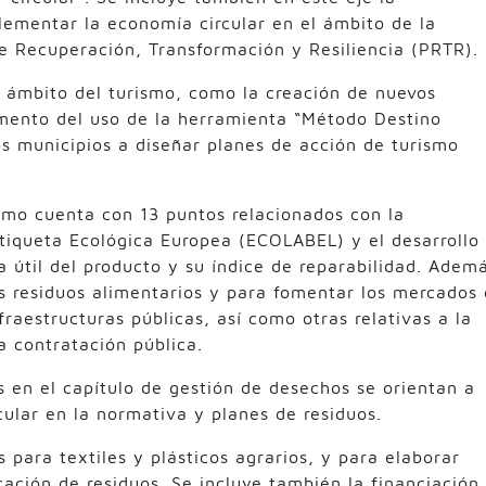
lementar la economía circular en el ámbito de la
e Recuperación, Transformación y Resiliencia (PRTR).
l ámbito del turismo, como la creación de nuevos
fomento del uso de la herramienta “Método Destino
los municipios a diseñar planes de acción de turismo
umo cuenta con 13 puntos relacionados con la
tiqueta Ecológica Europea (ECOLABEL) y el desarrollo
a útil del producto y su índice de reparabilidad. Adem
os residuos alimentarios y para fomentar los mercados
fraestructuras públicas, así como otras relativas a la
a contratación pública.
s en el capítulo de gestión de desechos se orientan a
cular en la normativa y planes de residuos.
 para textiles y plásticos agrarios, y para elaborar
ación de residuos. Se incluye también la financiación