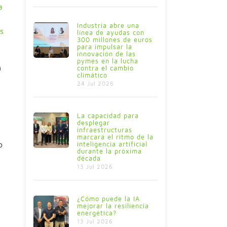
a
Industria abre una
s
línea de ayudas con
300 millones de euros
para impulsar la
innovación de las
pymes en la lucha
n
contra el cambio
climático
24 Jul 2026
La capacidad para
desplegar
infraestructuras
marcará el ritmo de la
o
inteligencia artificial
durante la próxima
década
13 Jul 2026
¿Cómo puede la IA
mejorar la resiliencia
l
energética?
13 Jul 2026