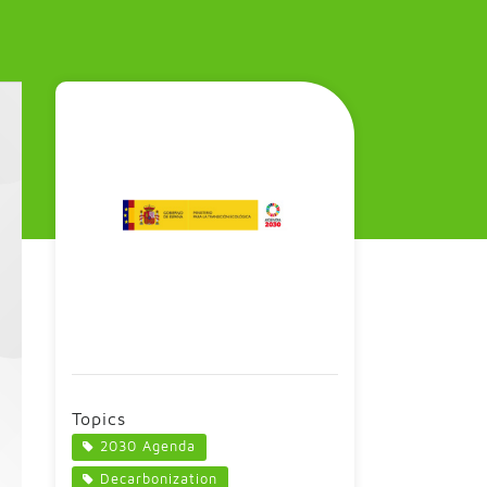
Topics
2030 Agenda
Decarbonization