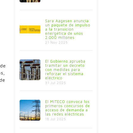
Sara Aagesen anuncia
un paquete de impulso
a la transición
energética de unos
2.000 millones
21 Nov 2025
El Gobierno aprueba
 de
tramitar un decreto
con medidas para
ás,
reforzar el sistema
eléctrico
 de
31 Jul 2025
El MITECO convoca los
primeros concursos de
acceso de demanda a
las redes eléctricas
18 Jul 2025