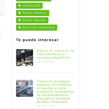
Industry40
Smart Industry
Smart Tourism
Zero CO2 emissions
,
l
Te puede interesar
Data e IA: convertir la
incertidumbre en
ventaja competitiva
28 Jul 2026
Transición Ecológica
adjudica 165 millones
en ayudas a siete
proyectos innovadores
de almacenamiento
energético mediante
bombeo reversible
24 Jul 2026