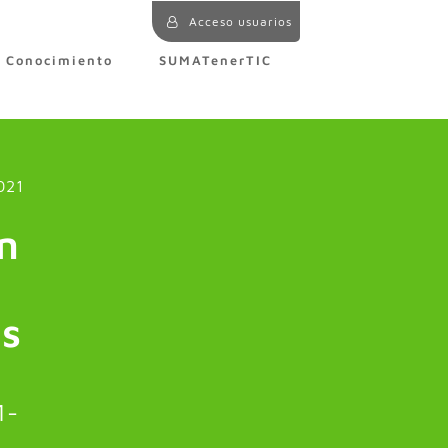
Acceso usuarios
e Conocimiento
SUMATenerTIC
021
ón
os
n
1-