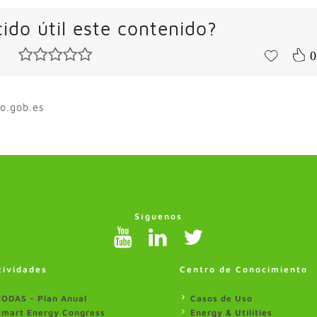
ido útil este contenido?
0
o.gob.es
Síguenos
tividades
Centro de Conocimiento
TODAS - Plan Anual
Casos de Uso
Smart Energy Congress
Energy & Utilities