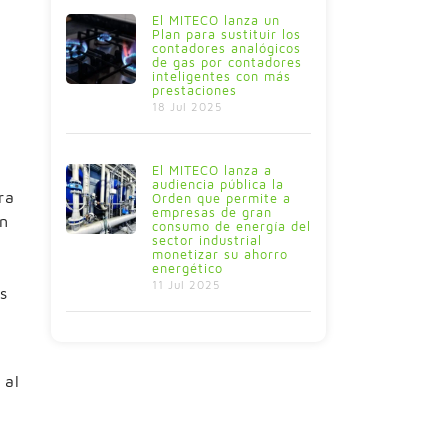
El MITECO lanza un
Plan para sustituir los
contadores analógicos
de gas por contadores
inteligentes con más
prestaciones
18 Jul 2025
El MITECO lanza a
audiencia pública la
ra
Orden que permite a
empresas de gran
ón
consumo de energía del
sector industrial
monetizar su ahorro
energético
11 Jul 2025
s
 al