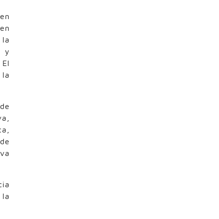
 en
 en
 la
n y
 El
 la
 de
va,
ca,
 de
iva
cia
 la