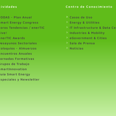
tividades
Centro de Conocimiento
TODAS - Plan Anual
Casos de Uso
Smart Energy Congress
Energy & Utilities
Foros Tendencias / enerTIC
IT Infrastructure & Data C
Live!
Industries & Mobility
enerTIC Awards
eGovernment & Cities
Desayunos Sectoriales
Sala de Prensa
Coloquios - Almuerzos
Noticias
Encuentros Anuales
Jornadas Formativas
Grupos de Trabajo
SmartInnovation
Guia Smart Energy
Especiales y Newsletter