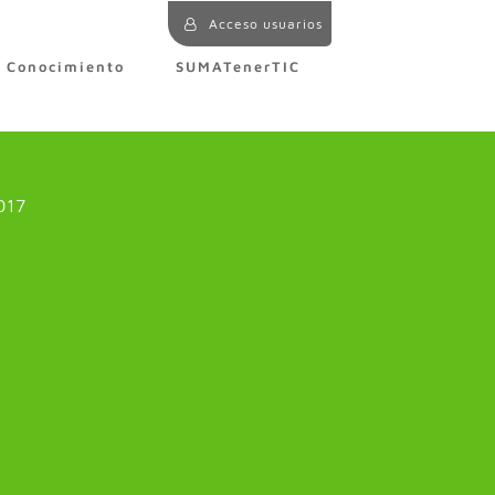
Acceso usuarios
e Conocimiento
SUMATenerTIC
017