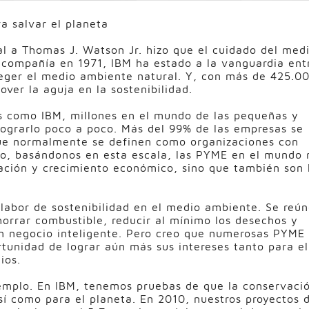
a salvar el planeta
l a Thomas J. Watson Jr. hizo que el cuidado del med
 compañía en 1971, IBM ha estado a la vanguardia ent
teger el medio ambiente natural. Y, con más de 425.0
er la aguja en la sostenibilidad.
 como IBM, millones en el mundo de las pequeñas y
grarlo poco a poco. Más del 99% de las empresas se
ue normalmente se definen como organizaciones con
o, basándonos en esta escala, las PYME en el mundo 
vación y crecimiento económico, sino que también son 
labor de sostenibilidad en el medio ambiente. Se reú
horrar combustible, reducir al mínimo los desechos y
uen negocio inteligente. Pero creo que numerosas PYME
tunidad de lograr aún más sus intereses tanto para el
ios.
emplo. En IBM, tenemos pruebas de que la conservaci
sí como para el planeta. En 2010, nuestros proyectos 