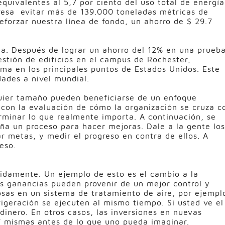
uivalentes al 5,7 por ciento del uso total de energía
presa evitar más de 139.000 toneladas métricas de
forzar nuestra línea de fondo, un ahorro de $ 29.7
ua. Después de lograr un ahorro del 12% en una prueb
estión de edificios en el campus de Rochester,
a en los principales puntos de Estados Unidos. Este
dades a nivel mundial.
quier tamaño pueden beneficiarse de un enfoque
a con la evaluación de cómo la organización se cruza c
rminar lo que realmente importa. A continuación, se
eña un proceso para hacer mejoras. Dale a la gente los
jar metas, y medir el progreso en contra de ellos. A
eso.
idamente. Un ejemplo de esto es el cambio a la
as ganancias pueden provenir de un mejor control y
sas en un sistema de tratamiento de aire, por ejempl
igeración se ejecuten al mismo tiempo. Si usted ve el
inero. En otros casos, las inversiones en nuevas
í mismas antes de lo que uno pueda imaginar.