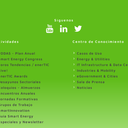
Síguenos
tividades
Centro de Conocimiento
TODAS - Plan Anual
Casos de Uso
Smart Energy Congress
Energy & Utilities
Foros Tendencias / enerTIC
IT Infrastructure & Data C
Live!
Industries & Mobility
enerTIC Awards
eGovernment & Cities
Desayunos Sectoriales
Sala de Prensa
Coloquios - Almuerzos
Noticias
Encuentros Anuales
Jornadas Formativas
Grupos de Trabajo
SmartInnovation
Guia Smart Energy
Especiales y Newsletter