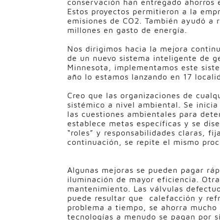
conservación han entregado ahorros eq
Estos proyectos permitieron a la em
emisiones de CO2. También ayudó a re
millones en gasto de energía.
Nos dirigimos hacia la mejora contin
de un nuevo sistema inteligente de g
Minnesota, implementamos este sistem
año lo estamos lanzando en 17 locali
Creo que las organizaciones de cual
sistémico a nivel ambiental. Se inici
las cuestiones ambientales para dete
establece metas específicas y se dis
“roles” y responsabilidades claras, fi
continuación, se repite el mismo proc
Algunas mejoras se pueden pagar ráp
iluminación de mayor eficiencia. Otr
mantenimiento. Las válvulas defectuo
puede resultar que calefacción y refr
problema a tiempo, se ahorra mucho d
tecnologías a menudo se pagan por s