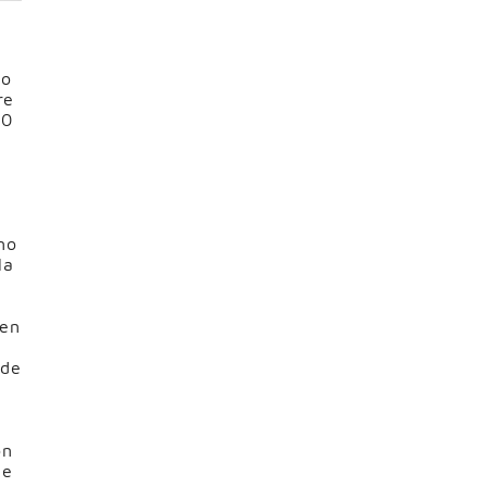
io
re
00
no
la
nen
 de
ón
de