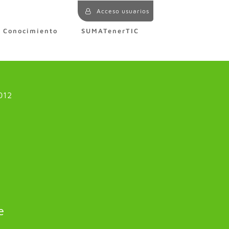
Acceso usuarios
e Conocimiento
SUMATenerTIC
012
e