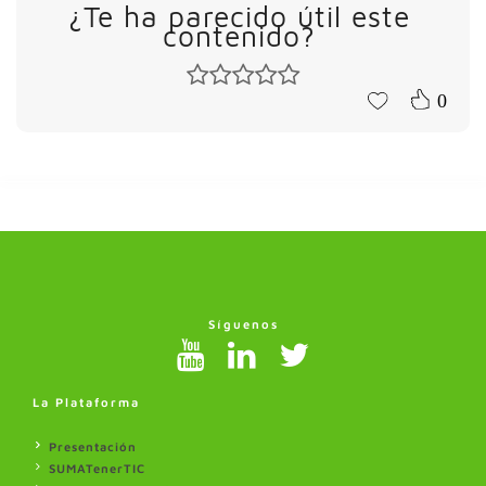
¿Te ha parecido útil este
contenido?
0
Síguenos
La Plataforma
Presentación
SUMATenerTIC