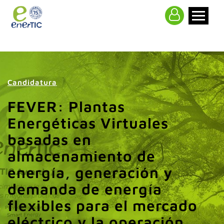
>
Candidatura
FEVER: Plantas
Energéticas Virtuales
basadas en
almacenamiento de
energía, generación y
demanda de energía
flexibles para el mercado
eléctrico y la operación