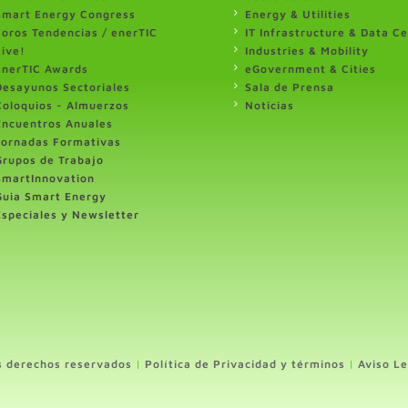
Smart Energy Congress
Energy & Utilities
Foros Tendencias / enerTIC
IT Infrastructure & Data C
Live!
Industries & Mobility
enerTIC Awards
eGovernment & Cities
Desayunos Sectoriales
Sala de Prensa
Coloquios - Almuerzos
Noticias
Encuentros Anuales
Jornadas Formativas
Grupos de Trabajo
SmartInnovation
Guia Smart Energy
Especiales y Newsletter
s derechos reservados
|
Política de Privacidad y términos
|
Aviso Le