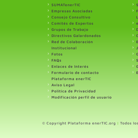
SUMATenerTIC
Empresas Asociadas
Consejo Consultivo
Comités de Expertos
Grupos de Trabajo
Directivos Galardonados
Red de Colaboración
Institucional
Fotos
FAQs
Enlaces de Interés
Formulario de contacto
Plataforma enerTIC
Aviso Legal
Politica de Privacidad
Modificación perfil de usuario
© Copyright Plataforma enerTIC.org
|
Todos lo