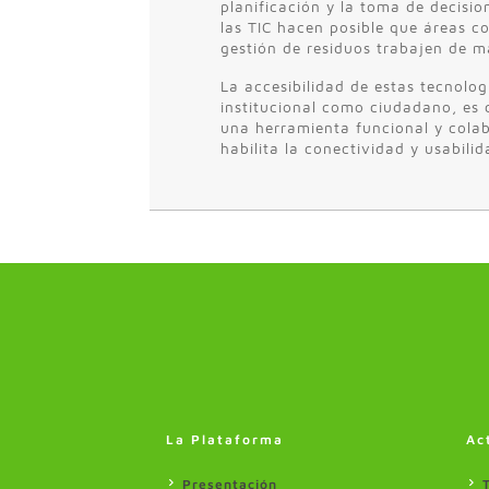
planificación y la toma de decisio
las TIC hacen posible que áreas c
gestión de residuos trabajen de 
La accesibilidad de estas tecnolog
institucional como ciudadano, es 
una herramienta funcional y colab
habilita la conectividad y usabilid
La Plataforma
Ac
Presentación