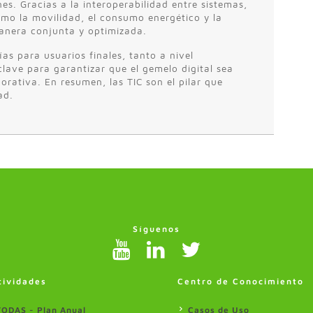
nes. Gracias a la interoperabilidad entre sistemas,
omo la movilidad, el consumo energético y la
manera conjunta y optimizada.
ías para usuarios finales, tanto a nivel
clave para garantizar que el gemelo digital sea
orativa. En resumen, las TIC son el pilar que
ad.
Síguenos
tividades
Centro de Conocimiento
TODAS - Plan Anual
Casos de Uso