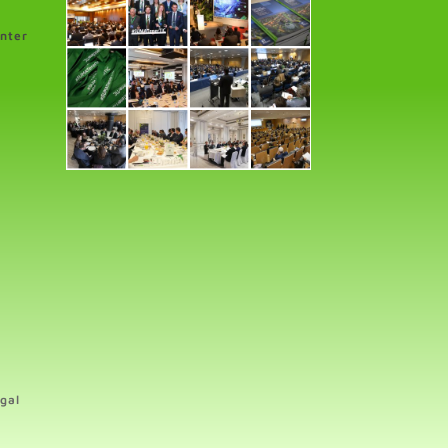
enter
gal