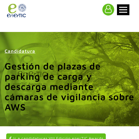
>
Candidatura
Gestión de plazas de
parking de carga y
descarga mediante
cámaras de vigilancia sobre
AWS
Ir a candidaturas VIII Edición enerTIC Awards