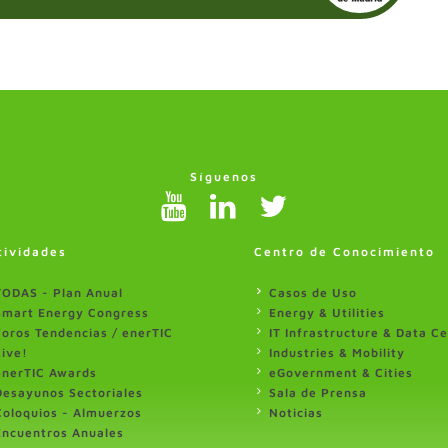
Síguenos
tividades
Centro de Conocimiento
TODAS - Plan Anual
Casos de Uso
Smart Energy Congress
Energy & Utilities
Foros Tendencias / enerTIC
IT Infrastructure & Data C
Live!
Industries & Mobility
enerTIC Awards
eGovernment & Cities
Desayunos Sectoriales
Sala de Prensa
Coloquios - Almuerzos
Noticias
Encuentros Anuales