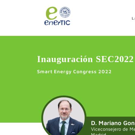
>
L
Inauguración SEC2022
Smart Energy Congress 2022
D. Mariano Gon
Viceconsejero de M
Madrid