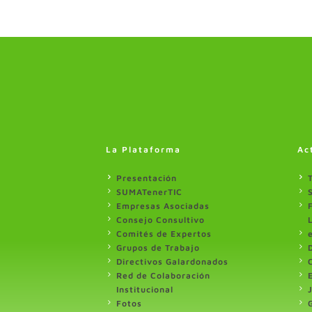
La Plataforma
Ac
Presentación
SUMATenerTIC
Empresas Asociadas
Consejo Consultivo
Comités de Expertos
Grupos de Trabajo
Directivos Galardonados
Red de Colaboración
Institucional
Fotos