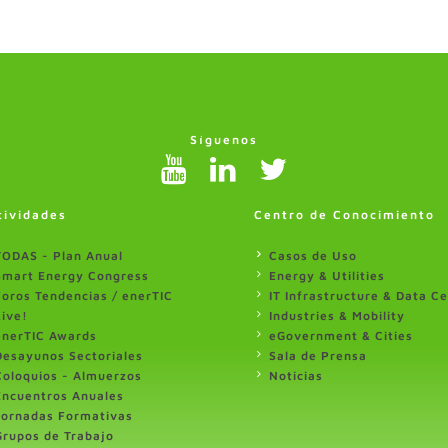
Síguenos
tividades
Centro de Conocimiento
TODAS - Plan Anual
Casos de Uso
Smart Energy Congress
Energy & Utilities
Foros Tendencias / enerTIC
IT Infrastructure & Data C
Live!
Industries & Mobility
enerTIC Awards
eGovernment & Cities
Desayunos Sectoriales
Sala de Prensa
Coloquios - Almuerzos
Noticias
Encuentros Anuales
Jornadas Formativas
Grupos de Trabajo