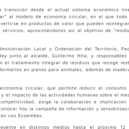
 transición desde el actual sistema económico lin
rar” al modelo de economía circular, en el que todo
nvertirse en productos de valor que pueden reintegra
 servicios, aproximándonos así al objetivo de “resid
ministración Local y Ordenación del Territorio, Pe
Rey junto al alcalde, Guillermo Hita, y responsables
n el tratamiento integral de residuos que recoge res
nsformarlos en pienso para animales, además de mader
.
 economía circular, que permite reducir el consumo
 y el impacto de las actividades humanas sobre el me
mpetitividad, exige la colaboración e implicación
 conocer hoy la campaña de información y sensibilizac
ción con Ecoembes.
esente en distintos medios hasta el próximo 12