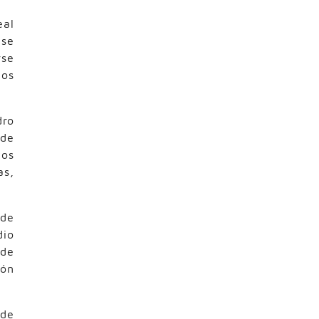
eal
 se
rse
uos
dro
 de
tos
as,
 de
dio
 de
ión
 de