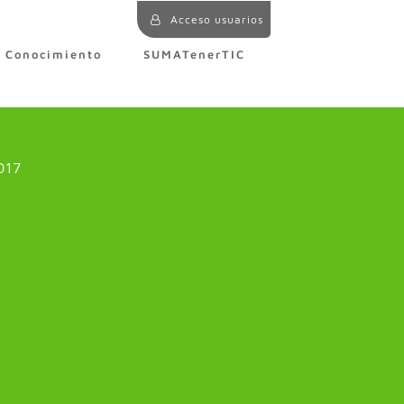
Acceso usuarios
e Conocimiento
SUMATenerTIC
017
”