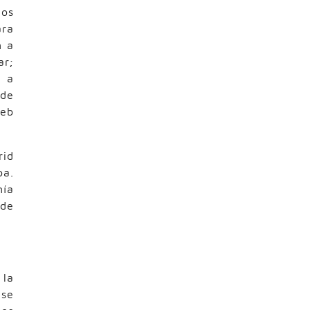
los
ara
n a
ar;
s a
 de
eb
rid
pa.
mía
 de
 la
 se