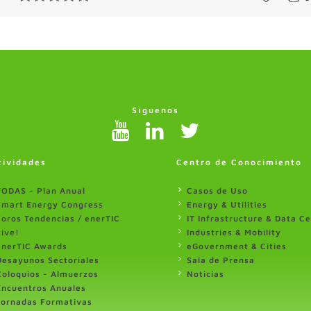
Síguenos
tividades
Centro de Conocimiento
TODAS - Plan Anual
Casos de Uso
Smart Energy Congress
Energy & Utilities
Foros Tendencias / enerTIC
IT Infrastructure & Data C
Live!
Industries & Mobility
enerTIC Awards
eGovernment & Cities
Desayunos Sectoriales
Sala de Prensa
Coloquios - Almuerzos
Noticias
Encuentros Anuales
Jornadas Formativas