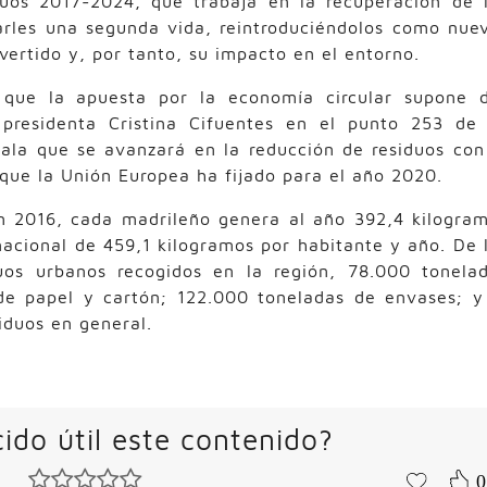
uos 2017-2024, que trabaja en la recuperación de 
darles una segunda vida, reintroduciéndolos como nue
vertido y, por tanto, su impacto en el entorno.
que la apuesta por la economía circular supone 
presidenta Cristina Cifuentes en el punto 253 de
ñala que se avanzará en la reducción de residuos con
 que la Unión Europea ha fijado para el año 2020.
n 2016, cada madrileño genera al año 392,4 kilogra
nacional de 459,1 kilogramos por habitante y año. De 
uos urbanos recogidos en la región, 78.000 tonela
de papel y cartón; 122.000 toneladas de envases; y
siduos en general.
ido útil este contenido?
0