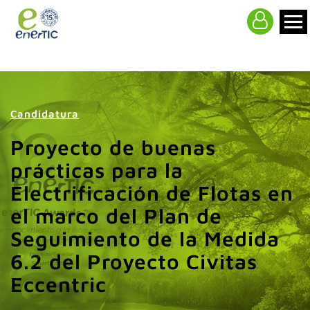
>
Candidatura
Proyecto de buenas
prácticas para la
Electrificación de Flotas en
el marco del Plan de
Seguimiento de la Medida
6.2 del Proyecto Civitas
Eccentric