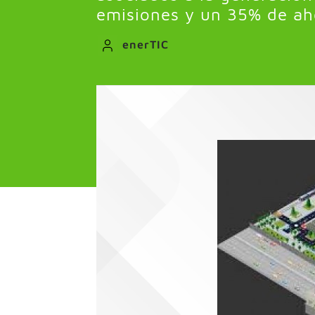
emisiones y un 35% de a
enerTIC