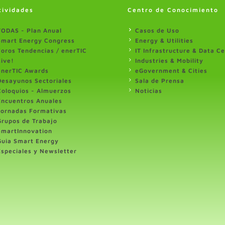
tividades
Centro de Conocimiento
TODAS - Plan Anual
Casos de Uso
Smart Energy Congress
Energy & Utilities
Foros Tendencias / enerTIC
IT Infrastructure & Data C
Live!
Industries & Mobility
enerTIC Awards
eGovernment & Cities
Desayunos Sectoriales
Sala de Prensa
Coloquios - Almuerzos
Noticias
Encuentros Anuales
Jornadas Formativas
Grupos de Trabajo
SmartInnovation
Guia Smart Energy
Especiales y Newsletter