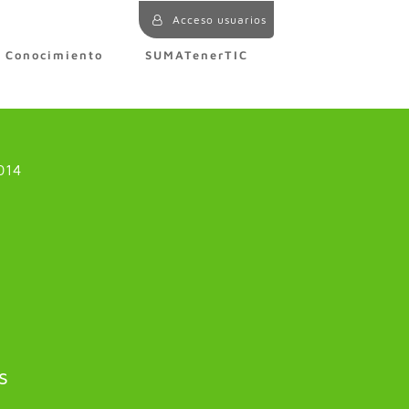
Acceso usuarios
e Conocimiento
SUMATenerTIC
014
s