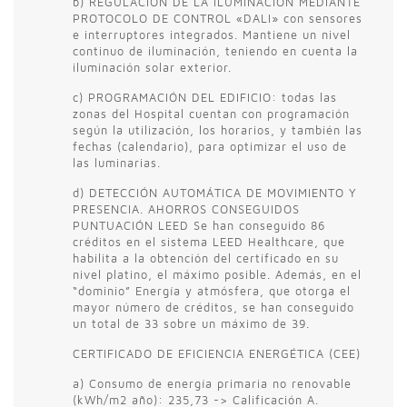
b) REGULACIÓN DE LA ILUMINACIÓN MEDIANTE
PROTOCOLO DE CONTROL «DALI» con sensores
e interruptores integrados. Mantiene un nivel
continuo de iluminación, teniendo en cuenta la
iluminación solar exterior.
c) PROGRAMACIÓN DEL EDIFICIO: todas las
zonas del Hospital cuentan con programación
según la utilización, los horarios, y también las
fechas (calendario), para optimizar el uso de
las luminarias.
d) DETECCIÓN AUTOMÁTICA DE MOVIMIENTO Y
PRESENCIA. AHORROS CONSEGUIDOS
PUNTUACIÓN LEED Se han conseguido 86
créditos en el sistema LEED Healthcare, que
habilita a la obtención del certificado en su
nivel platino, el máximo posible. Además, en el
“dominio” Energía y atmósfera, que otorga el
mayor número de créditos, se han conseguido
un total de 33 sobre un máximo de 39.
CERTIFICADO DE EFICIENCIA ENERGÉTICA (CEE)
a) Consumo de energía primaria no renovable
(kWh/m2 año): 235,73 -> Calificación A.