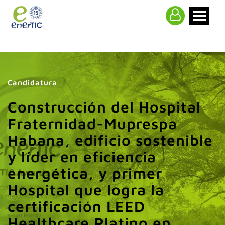
>
Candidatura
Construcción del Hospital
Fraternidad-Muprespa
Habana, edificio sostenible
y líder en eficiencia
energética, y primer
Hospital que logra la
certificación LEED
Healthcare Platino en