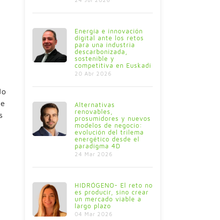
Energía e innovación
digital ante los retos
para una industria
descarbonizada,
sostenible y
competitiva en Euskadi
20 Abr 2026
do
de
Alternativas
renovables,
s
prosumidores y nuevos
modelos de negocio:
evolución del trilema
energético desde el
paradigma 4D
24 Mar 2026
HIDRÓGENO- El reto no
es producir, sino crear
un mercado viable a
largo plazo
04 Mar 2026