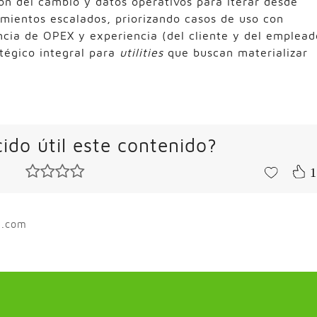
ión del cambio y datos operativos para iterar desde
ientos escalados, priorizando casos de uso con
encia de OPEX y experiencia (del cliente y del emplead
tégico integral para
utilities
que buscan materializar
ido útil este contenido?
1
m.com