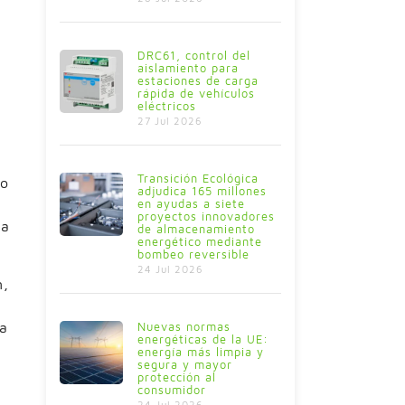
DRC61, control del
aislamiento para
estaciones de carga
rápida de vehículos
eléctricos
27 Jul 2026
Transición Ecológica
mo
adjudica 165 millones
en ayudas a siete
proyectos innovadores
la
de almacenamiento
energético mediante
bombeo reversible
24 Jul 2026
n,
ca
Nuevas normas
energéticas de la UE:
energía más limpia y
segura y mayor
protección al
consumidor
24 Jul 2026