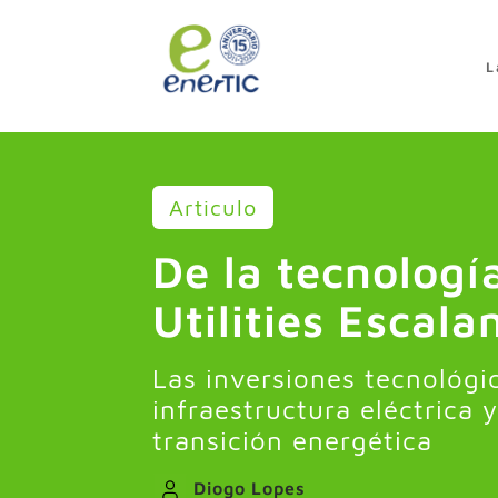
>
L
Articulo
De la tecnologí
Utilities Escala
Las inversiones tecnológi
infraestructura eléctrica
transición energética
Diogo Lopes