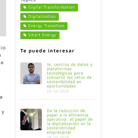
Digital Transformation
Digitalization
Energy Transition
Smart Energy
cio
Te puede interesar
n
 a
IA, centros de datos y
plataformas
tecnológicas para
convertir los retos de
sostenibilidad en
oportunidades
28 Jul 2026
ra
De la reducción de
 y
papel a la eficiencia
operativa: el papel de
la digitalización en la
sostenibilidad
empresarial
28 Jul 2026