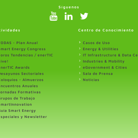
Síguenos
tividades
Centro de Conocimiento
TODAS - Plan Anual
Casos de Uso
Smart Energy Congress
Energy & Utilities
Foros Tendencias / enerTIC
IT Infrastructure & Data C
Live!
Industries & Mobility
enerTIC Awards
eGovernment & Cities
Desayunos Sectoriales
Sala de Prensa
Coloquios - Almuerzos
Noticias
Encuentros Anuales
Jornadas Formativas
Grupos de Trabajo
SmartInnovation
Guia Smart Energy
Especiales y Newsletter