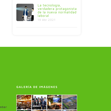
La tecnología,
verdadera protagonista
de la nueva normalidad
laboral
19 Abr 2021
GALERÍA DE IMÁGENES
enter