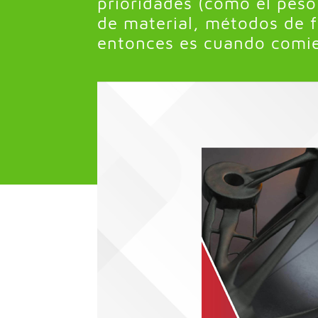
prioridades (como el peso
de material, métodos de f
entonces es cuando comien