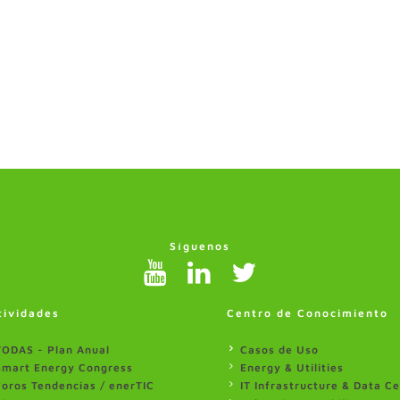
Síguenos
tividades
Centro de Conocimiento
TODAS - Plan Anual
Casos de Uso
Smart Energy Congress
Energy & Utilities
Foros Tendencias / enerTIC
IT Infrastructure & Data C