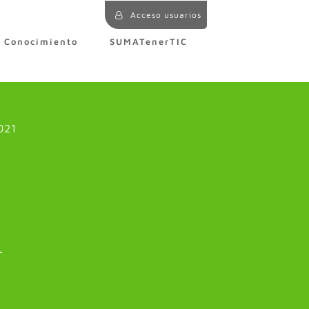
Acceso usuarios
e Conocimiento
SUMATenerTIC
021
e
r