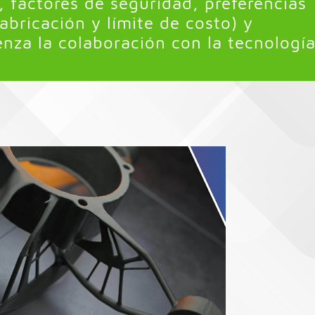
, factores de seguridad, preferencias
abricación y límite de costo) y
za la colaboración con la tecnología