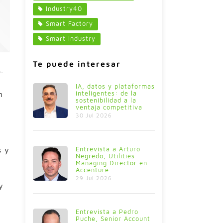
Industry40
Smart Factory
Smart Industry
Te puede interesar
.
IA, datos y plataformas
inteligentes: de la
n
sostenibilidad a la
ventaja competitiva
30 Jul 2026
Entrevista a Arturo
s y
Negredo, Utilities
Managing Director en
Accenture
29 Jul 2026
y
Entrevista a Pedro
Puche, Senior Account