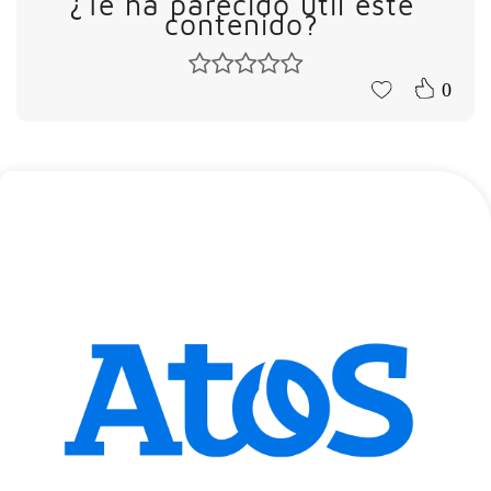
¿Te ha parecido útil este
contenido?
0