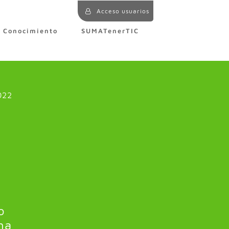
Acceso usuarios
e Conocimiento
SUMATenerTIC
022
o
na