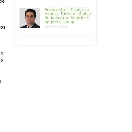
 de
Entrevista a Francisco
Adame, Director Global
de Industrial Solutions
en Indra Group
tos
30 Mar 2026
te
to
s.