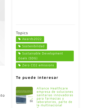
Topics
Awards2022
Sostenibilidad
Sustainable Development
Goals (SDG)
Zero CO2 emissions
Te puede interesar
Alliance Healthcare
empresa de soluciones
nto
sanitarias innovadoras
para farmacias y
laboratorios, parte de
la multinacional