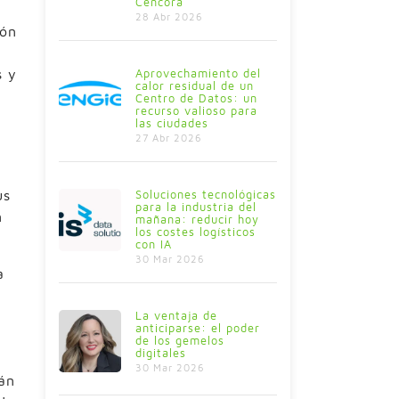
Cencora
28 Abr 2026
ión
s y
Aprovechamiento del
calor residual de un
Centro de Datos: un
recurso valioso para
las ciudades
27 Abr 2026
us
Soluciones tecnológicas
para la industria del
n
mañana: reducir hoy
los costes logísticos
con IA
30 Mar 2026
a
La ventaja de
anticiparse: el poder
de los gemelos
digitales
30 Mar 2026
án