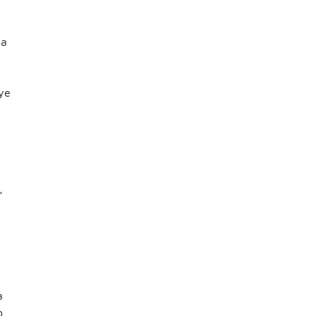
ua
ye
,
s
a
o