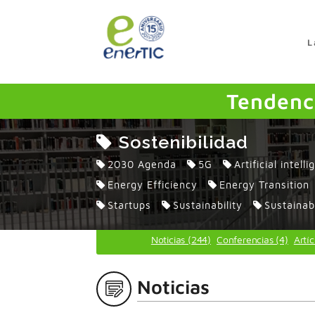
>
L
Tendenci
Sostenibilidad
2030 Agenda
5G
Artificial intell
Energy Efficiency
Energy Transition
Startups
Sustainability
Sustainab
Noticias (244)
Conferencias (4)
Artíc
Noticias