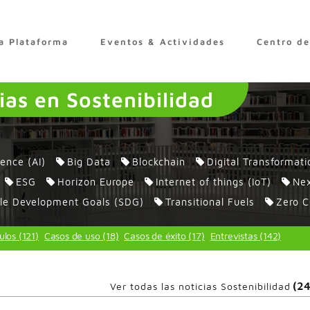
a Plataforma
Eventos & Actividades
Centro d
as en Sostenibilidad
igence (AI)
Big Data
Blockchain
Digital Transformati
ESG
Horizon Europe
Internet of things (IoT)
Nex
le Development Goals (SDG)
Transitional Fuels
Zero C
ulos (121)
Casos de uso (18)
Casos de éxito (17)
Entrevistas (142)
(2
Ver todas las noticias Sostenibilidad