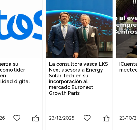
uerza su
La consultora vasca LKS
¡Cuenta
 como líder
Next asesora a Energy
meetec
 en
Solar Tech en su
lidad digital
incorporación al
mercado Euronext
Growth Paris
26
23/12/2025
23/10/
0
0