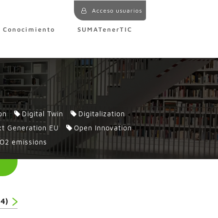
Acceso usuarios
e Conocimiento
SUMATenerTIC
on
Digital Twin
Digitalization
t Generation EU
Open Innovation
O2 emissions
44)