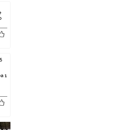
e
o
5
ea 1