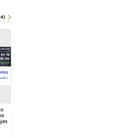
(4)
lo
os
ajas