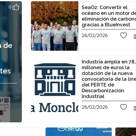
0
SeaO2: Convertir el
océano en un motor d
eliminación de carbon
gracias a BlueInvest
26/02/2026
0
a de
Industria amplía en 78,
millones de euros la
tes
dotación de la nueva
convocatoria de la lín
del PERTE de
Descarbonización
Industrial
26/02/2026
0