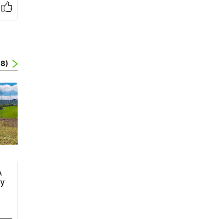
18)
A
 y