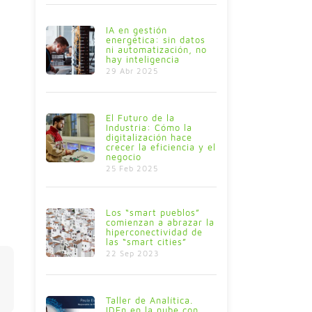
IA en gestión
energética: sin datos
ni automatización, no
hay inteligencia
29 Abr 2025
El Futuro de la
Industria: Cómo la
digitalización hace
crecer la eficiencia y el
negocio
25 Feb 2025
Los “smart pueblos”
comienzan a abrazar la
hiperconectividad de
las “smart cities”
22 Sep 2023
Taller de Analítica.
IDEn en la nube con