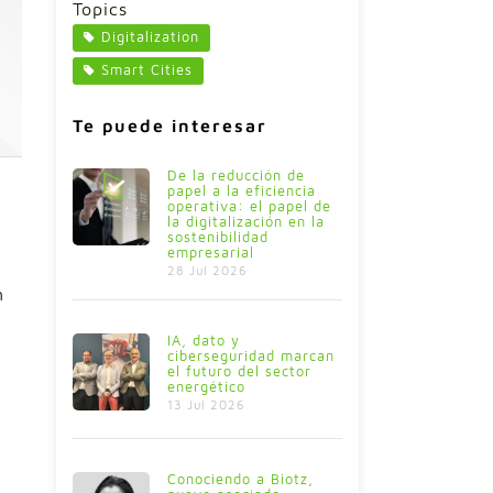
Topics
Digitalization
Smart Cities
Te puede interesar
De la reducción de
papel a la eficiencia
operativa: el papel de
la digitalización en la
sostenibilidad
empresarial
28 Jul 2026
n
IA, dato y
ciberseguridad marcan
el futuro del sector
energético
13 Jul 2026
Conociendo a Biotz,