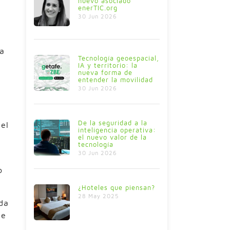
nuevo asociado
enerTIC.org
30 Jun 2026
da
Tecnología geoespacial,
IA y territorio: la
nueva forma de
entender la movilidad
30 Jun 2026
De la seguridad a la
 el
inteligencia operativa:
el nuevo valor de la
tecnología
30 Jun 2026
o
¿Hoteles que piensan?
28 May 2025
da
de