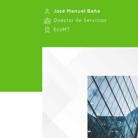
José Manuel Baña
Director de Servicios
EcoMT