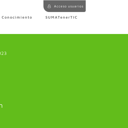
Acceso usuarios
e Conocimiento
SUMATenerTIC
023
n