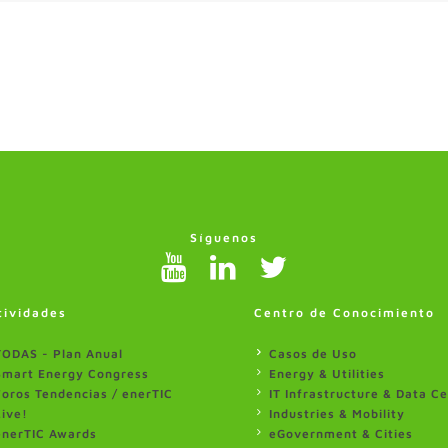
Síguenos
tividades
Centro de Conocimiento
TODAS - Plan Anual
Casos de Uso
Smart Energy Congress
Energy & Utilities
Foros Tendencias / enerTIC
IT Infrastructure & Data C
Live!
Industries & Mobility
enerTIC Awards
eGovernment & Cities