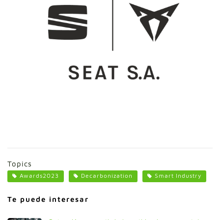
Topics
Awards2023
Decarbonization
Smart Industry
Te puede interesar