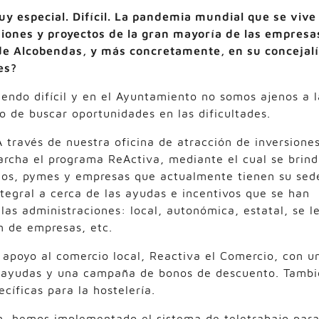
y especial. Difícil. La pandemia mundial que se vive
siones y proyectos de la gran mayoría de las empresa
 de Alcobendas, y más concretamente, en su concejal
es?
endo difícil y en el Ayuntamiento no somos ajenos a l
o de buscar oportunidades en las dificultades.
A través de nuestra oficina de atracción de inversiones
cha el programa ReActiva, mediante el cual se brin
omos, pymes y empresas que actualmente tienen su sed
ntegral a cerca de las ayudas e incentivos que se han
as administraciones: local, autonómica, estatal, se l
n de empresas, etc.
apoyo al comercio local, Reactiva el Comercio, con u
, ayudas y una campaña de bonos de descuento. Tamb
íficas para la hostelería.
n, hemos implementado el sistema de teletrabajo par