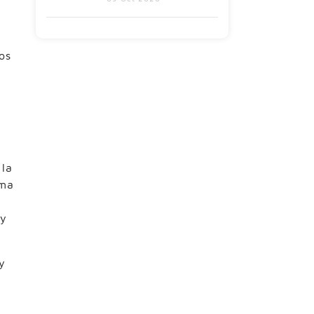
os
 la
ama
 y
y