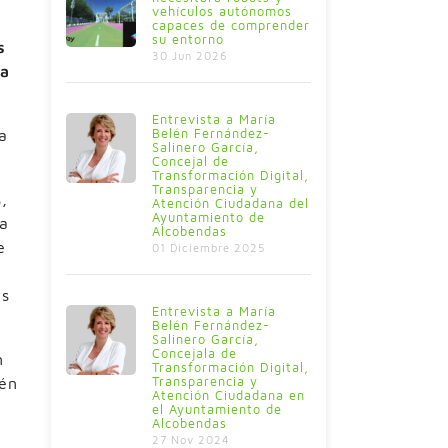
vehículos autónomos
capaces de comprender
su entorno
s
30 Jun 2026
ía
Entrevista a María
Belén Fernández-
a
Salinero García,
Concejal de
Transformación Digital,
Transparencia y
,
Atención Ciudadana del
Ayuntamiento de
da
Alcobendas
e
01 Diciembre 2025
es
Entrevista a María
Belén Fernández-
Salinero García,
Concejala de
n
Transformación Digital,
Transparencia y
ién
Atención Ciudadana en
el Ayuntamiento de
Alcobendas
27 Nov 2024
a