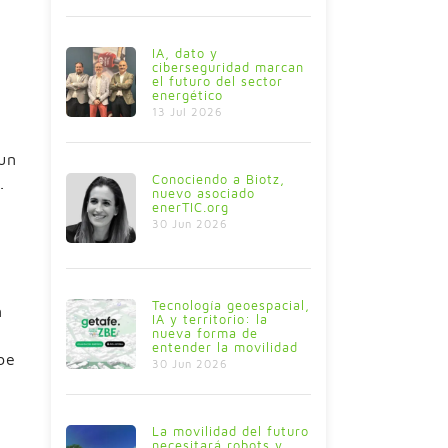
IA, dato y
ciberseguridad marcan
el futuro del sector
energético
13 Jul 2026
un
Conociendo a Biotz,
.
nuevo asociado
enerTIC.org
30 Jun 2026
Tecnología geoespacial,
n
IA y territorio: la
nueva forma de
entender la movilidad
be
30 Jun 2026
,
La movilidad del futuro
necesitará robots y