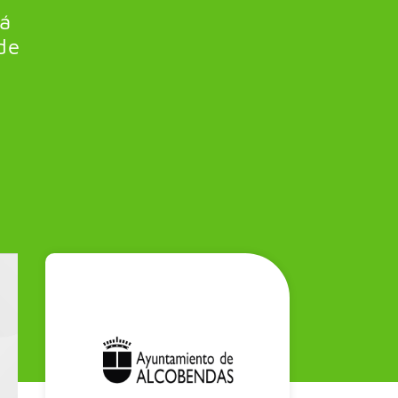
rá
de