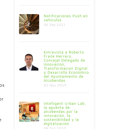
Notificaciones Push en
vehículos
06 Sep 2021
Entrevista a Roberto
Fraile Herrero,
Concejal Delegado de
Innovación,
Transformación Digital
y Desarrollo Económico
del Ayuntamiento de
Alcobendas
os
02 Nov 2020
or
Intelligent Urban Lab,
la apuesta de
alcobendas por la
innovación, la
e
sostenibilidad y la
digitalización
09 Oct 2020