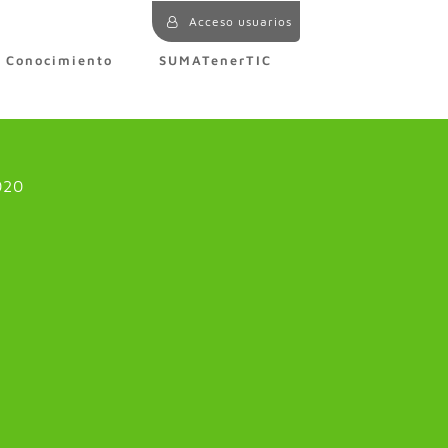
Acceso usuarios
e Conocimiento
SUMATenerTIC
020