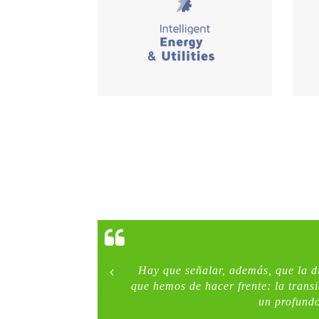
Hay que señalar, además, que la di
que hemos de hacer frente: la transi
un profundo