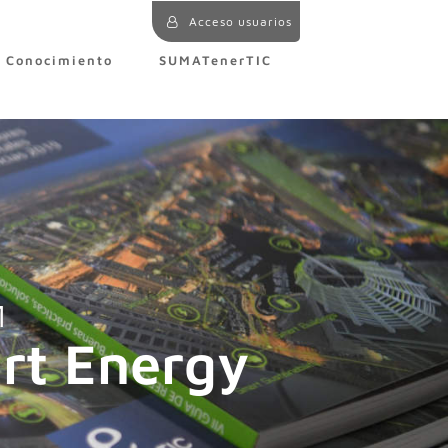
Acceso usuarios
e Conocimiento
SUMATenerTIC
1
rt Energy