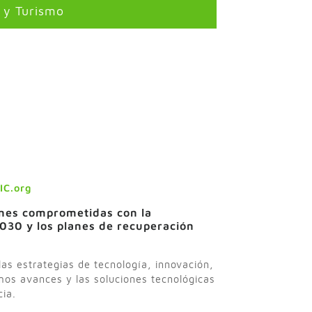
o y Turismo
Dña. Car
IC.org
ones comprometidas con la
2030 y los planes de recuperación
las estrategias de tecnología, innovación,
mos avances y las soluciones tecnológicas
cia.