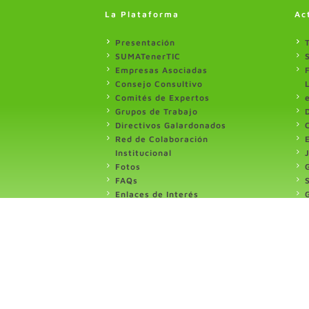
La Plataforma
Ac
Presentación
SUMATenerTIC
Empresas Asociadas
Consejo Consultivo
Comités de Expertos
Grupos de Trabajo
Directivos Galardonados
Red de Colaboración
Institucional
Fotos
FAQs
Enlaces de Interés
Formulario de contacto
Plataforma enerTIC
Aviso Legal
Politica de Privacidad
Modificación perfil de usuario