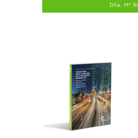
Dña. Mª Re