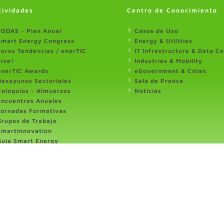
tividades
Centro de Conocimiento
TODAS - Plan Anual
Casos de Uso
Smart Energy Congress
Energy & Utilities
Foros Tendencias / enerTIC
IT Infrastructure & Data C
Live!
Industries & Mobility
enerTIC Awards
eGovernment & Cities
Desayunos Sectoriales
Sala de Prensa
Coloquios - Almuerzos
Noticias
Encuentros Anuales
Jornadas Formativas
Grupos de Trabajo
SmartInnovation
Guia Smart Energy
Especiales y Newsletter