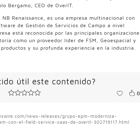
aolo Bergamo, CEO de OverIT.
 y NB Renaissance, es una empresa multinacional con
ftware de Gestión de Servicios de Campo a nivel
presa está reconocida por las principales organizacione
toría como un proveedor líder de FSM, Geoespacial y
 productos y su profunda experiencia en la industria.
ido útil este contenido?
0
ewswire.com/news-releases/grupo-epm-moderniza-
m-con-el-field-service-saas-de-overit-302719117.html