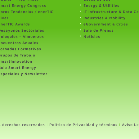
Smart Energy Congress
Energy & Utilities
Foros Tendencias / enerTIC
IT Infrastructure & Data C
Live!
Industries & Mobility
enerTIC Awards
eGovernment & Cities
Desayunos Sectoriales
Sala de Prensa
Coloquios - Almuerzos
Noticias
Encuentros Anuales
Jornadas Formativas
Grupos de Trabajo
SmartInnovation
Guia Smart Energy
Especiales y Newsletter
s derechos reservados
|
Política de Privacidad y términos
|
Aviso Le