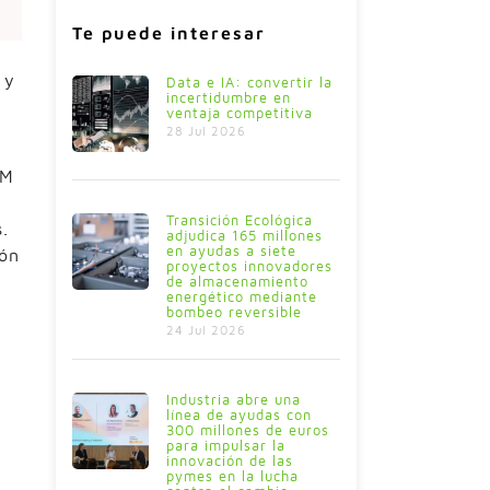
Te puede interesar
 y
Data e IA: convertir la
incertidumbre en
ventaja competitiva
28 Jul 2026
PM
Transición Ecológica
.
adjudica 165 millones
en ayudas a siete
ión
proyectos innovadores
de almacenamiento
energético mediante
bombeo reversible
24 Jul 2026
Industria abre una
línea de ayudas con
300 millones de euros
para impulsar la
innovación de las
pymes en la lucha