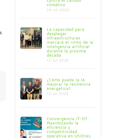
contra el cambio
climático
24 Jul 2026
La capacidad para
s
desplegar
infraestructuras
marcará el ritmo de la
inteligencia artificial
durante la próxima
década
13 Jul 2026
¿Cómo puede la IA
mejorar la resiliencia
energética?
13 Jul 2026
Convergencia IT-OT:
Maximizando la
eficiencia y
competitividad
operativa en Utilities