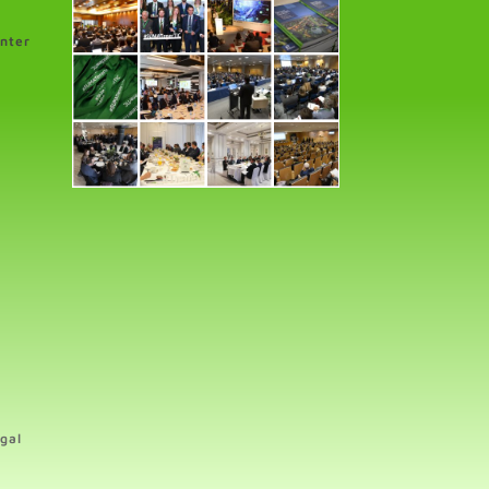
enter
gal