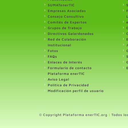
SUMATenerTIC
Empresas Asociadas
Consejo Consultivo
Comités de Expertos
Grupos de Trabajo
Directivos Galardonados
Red de Colaboración
Institucional
Fotos
FAQs
Enlaces de Interés
Formulario de contacto
Plataforma enerTIC
Aviso Legal
Politica de Privacidad
Modificación perfil de usuario
© Copyright Plataforma enerTIC.org
|
Todos lo