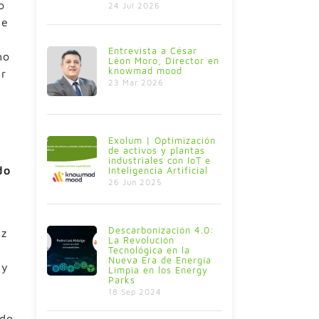
o
24 Jul 2026
de
Entrevista a César
no
Léon Moro, Director en
knowmad mood
ar
23 Mar 2026
Exolum | Optimización
de activos y plantas
industriales con IoT e
do
Inteligencia Artificial
26 Jun 2025
Descarbonización 4.0:
az
La Revolución
Tecnológica en la
Nueva Era de Energía
 y
Limpia en los Energy
Parks
18 Sep 2024
do