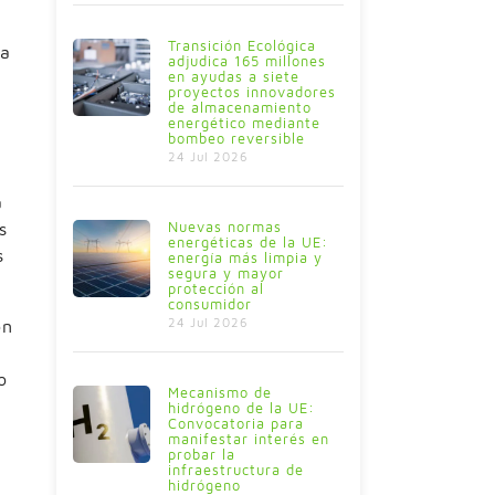
Transición Ecológica
ua
adjudica 165 millones
en ayudas a siete
proyectos innovadores
de almacenamiento
energético mediante
bombeo reversible
24 Jul 2026
a
Nuevas normas
s
energéticas de la UE:
s
energía más limpia y
segura y mayor
protección al
consumidor
24 Jul 2026
on
o
Mecanismo de
hidrógeno de la UE:
Convocatoria para
manifestar interés en
probar la
infraestructura de
hidrógeno