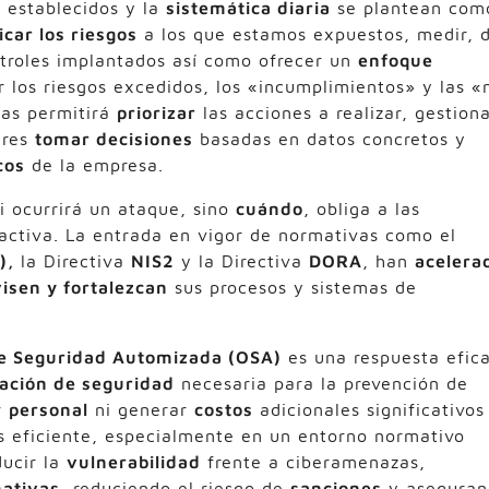
s establecidos y la
sistemática diaria
se plantean com
icar los riesgos
a los que estamos expuestos, medir, 
ntroles implantados así como ofrecer un
enfoque
 los riesgos excedidos, los «incumplimientos» y las «
as permitirá
priorizar
las acciones a realizar, gestion
deres
tomar decisiones
basadas en datos concretos y
cos
de la empresa.
i ocurrirá un ataque, sino
cuándo
, obliga a las
activa. La entrada en vigor de normativas como el
),
la Directiva
NIS2
y la Directiva
DORA
, han
acelera
visen y fortalezcan
sus procesos y sistemas de
de Seguridad Automizada (OSA)
es una respuesta efic
ación de seguridad
necesaria para la prevención de
r
personal
ni generar
costos
adicionales significativos
s eficiente, especialmente en un entorno normativo
ducir la
vulnerabilidad
frente a ciberamenazas,
ativas
, reduciendo el riesgo de
sanciones
y aseguran