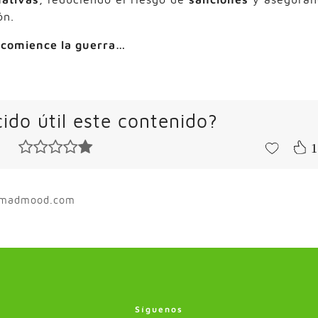
ón.
 comience la guerra…
ido útil este contenido?
1
owmadmood.com
Síguenos