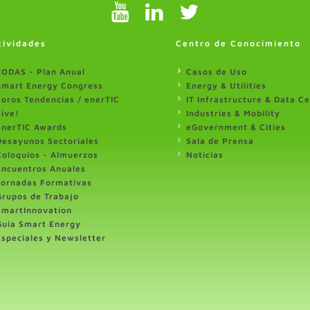
tividades
Centro de Conocimiento
TODAS - Plan Anual
Casos de Uso
Smart Energy Congress
Energy & Utilities
Foros Tendencias / enerTIC
IT Infrastructure & Data C
Live!
Industries & Mobility
enerTIC Awards
eGovernment & Cities
Desayunos Sectoriales
Sala de Prensa
Coloquios - Almuerzos
Noticias
Encuentros Anuales
Jornadas Formativas
Grupos de Trabajo
SmartInnovation
Guia Smart Energy
Especiales y Newsletter