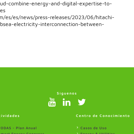
oud-combine-energy-and-digital-expertise-to-
ves
m/es/es/news/press-releases/2023/06/hitachi-
ubsea-electricity-interconnection-between-
Síguenos
tividades
Centro de Conocimiento
TODAS - Plan Anual
Casos de Uso
Smart Energy Congress
Energy & Utilities