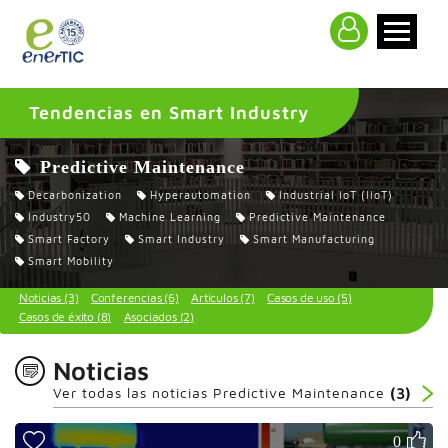
>
Tendencias en Smart Industry
Predictive Maintenance
Decarbonization
Hyperautomation
Industrial IoT (IIoT)
Industry50
Machine Learning
Predictive Maintenance
Smart Factory
Smart Industry
Smart Manufacturing
Smart Mobility
Noticias (3)
Conferencias (6)
Artículos (7)
Casos de uso (5)
Casos de éxito (8)
Asociados (2)
Noticias
Ver todas las noticias Predictive Maintenance
(3)
0