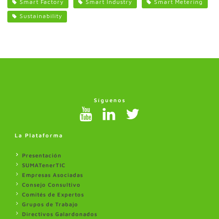
Smart Factory
Smart Industry
Smart Metering
Sustainability
Síguenos
La Plataforma
Presentación
SUMATenerTIC
Empresas Asociadas
Consejo Consultivo
Comités de Expertos
Grupos de Trabajo
Directivos Galardonados