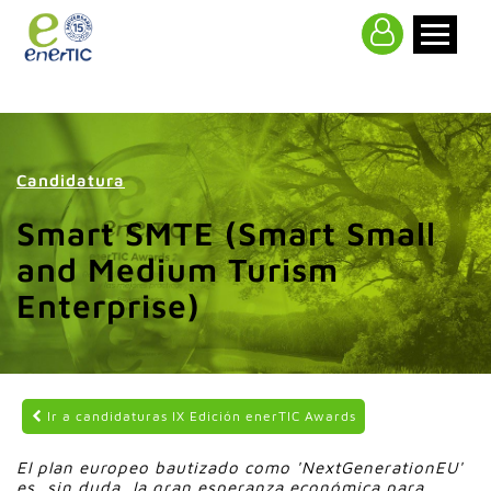
>
Candidatura
Smart SMTE (Smart Small
and Medium Turism
Enterprise)
Ir a candidaturas IX Edición enerTIC Awards
El plan europeo bautizado como 'NextGenerationEU'
es, sin duda, la gran esperanza económica para