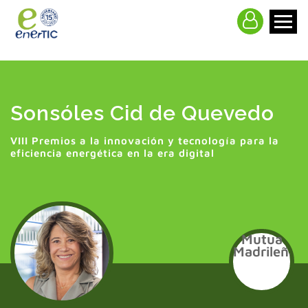
>
Sonsóles Cid de Quevedo
VIII Premios a la innovación y tecnología para la
eficiencia energética en la era digital
Mutua
Madrileña