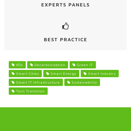
EXPERTS PANELS
BEST PRACTICE
4Ds
Decarbonization
Green IT
Smart Cities
Smart Energy
Smart Industry
Smart IT Infrastructure
Sustainability
Twin Transition