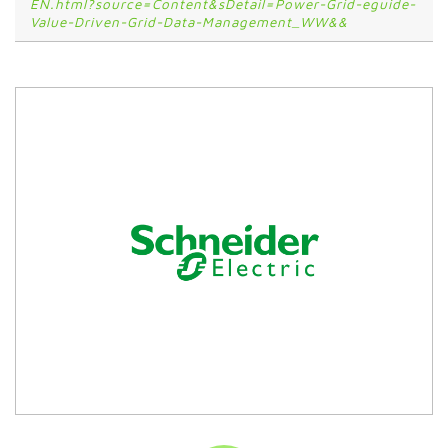
EN.html?source=Content&sDetail=Power-Grid-eguide-
Value-Driven-Grid-Data-Management_WW&&