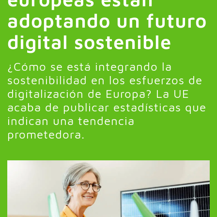
adoptando un futuro
digital sostenible
¿Cómo se está integrando la
sostenibilidad en los esfuerzos de
digitalización de Europa? La UE
acaba de publicar estadísticas que
indican una tendencia
prometedora.