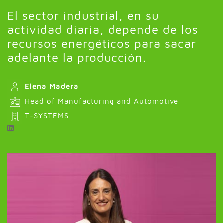
El sector industrial, en su
actividad diaria, depende de los
recursos energéticos para sacar
adelante la producción.
Elena Madera
Head of Manufacturing and Automotive
T-SYSTEMS