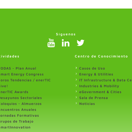
Síguenos
tividades
Centro de Conocimiento
TODAS - Plan Anual
Casos de Uso
Smart Energy Congress
Energy & Utilities
Foros Tendencias / enerTIC
IT Infrastructure & Data C
Live!
Industries & Mobility
enerTIC Awards
eGovernment & Cities
Desayunos Sectoriales
Sala de Prensa
Coloquios - Almuerzos
Noticias
Encuentros Anuales
Jornadas Formativas
Grupos de Trabajo
SmartInnovation