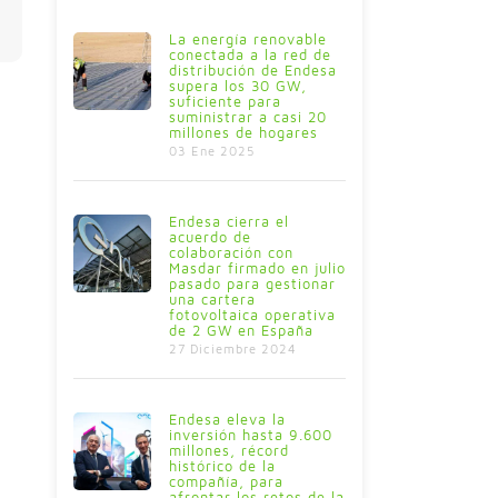
La energía renovable
conectada a la red de
distribución de Endesa
supera los 30 GW,
suficiente para
suministrar a casi 20
millones de hogares
03 Ene 2025
Endesa cierra el
acuerdo de
colaboración con
Masdar firmado en julio
pasado para gestionar
una cartera
fotovoltaica operativa
de 2 GW en España
27 Diciembre 2024
Endesa eleva la
inversión hasta 9.600
millones, récord
histórico de la
compañía, para
afrontar los retos de la