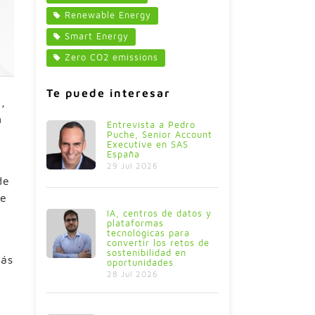
Renewable Energy
Smart Energy
Zero CO2 emissions
Te puede interesar
,
n
Entrevista a Pedro
Puche, Senior Account
Executive en SAS
España
29 Jul 2026
de
de
IA, centros de datos y
plataformas
tecnológicas para
convertir los retos de
sostenibilidad en
más
oportunidades
28 Jul 2026