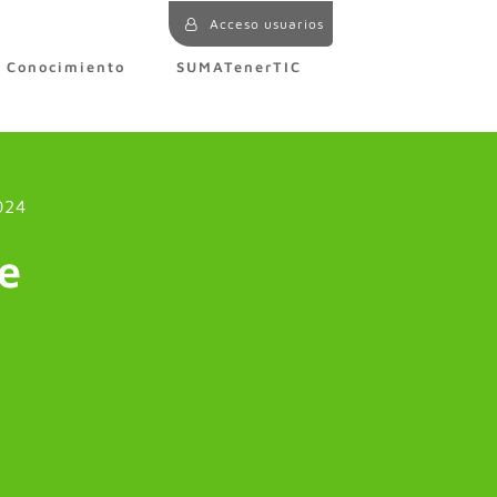
Acceso usuarios
e Conocimiento
SUMATenerTIC
024
de