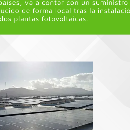
aíses, va a contar con un suministro
cido de forma local tras la instalaci
dos plantas fotovoltaicas.