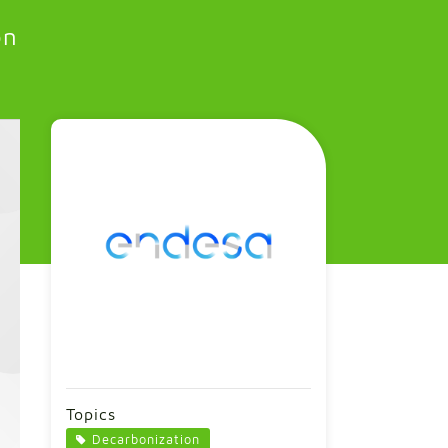
ón
Topics
Decarbonization