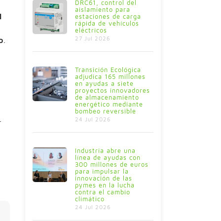
DRC61, control del
aislamiento para
l
estaciones de carga
rápida de vehículos
eléctricos
27 Jul 2026
o
.
Transición Ecológica
adjudica 165 millones
en ayudas a siete
proyectos innovadores
de almacenamiento
energético mediante
bombeo reversible
.
24 Jul 2026
Industria abre una
línea de ayudas con
300 millones de euros
para impulsar la
innovación de las
pymes en la lucha
contra el cambio
climático
24 Jul 2026