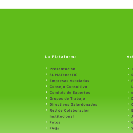
La Plataforma
Ac
Presentación
SUMATenerTIC
Empresas Asociadas
Consejo Consultivo
Comités de Expertos
Grupos de Trabajo
Directivos Galardonados
Red de Colaboración
Institucional
Fotos
FAQs