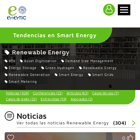
>
Tendencias en Smart Energy
Renewable Energy
4Ds
Asset Digitization
Demand Side Management
Energy Storage
Green Hydrogen
Renewable Energy
Renewable Generation
Smart Energy
Smart Grids
Smart Metering
Noticias (304)
Conferencias (22)
Artículos (63)
Casos de uso (7)
Casos de éxito (32)
Entrevistas (59)
Asociados (2)
Noticias
Ver todas las noticias Renewable Energy
(304)
0