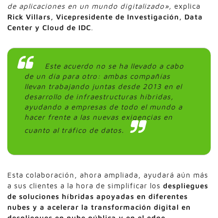
de aplicaciones en un mundo digitalizado»,
explica
Rick Villars, Vicepresidente de Investigación, Data
Center y Cloud de IDC
.
Este acuerdo no se ha llevado a cabo
de un día para otro: ambas compañías
llevan trabajando juntas desde 2013 en el
desarrollo de infraestructuras híbridas,
ayudando a empresas de todo el mundo a
hacer frente a las nuevas exigencias en
cuanto al tráfico de datos.
Esta colaboración, ahora ampliada, ayudará aún más
a sus clientes a la hora de simplificar los
despliegues
de soluciones híbridas apoyadas en diferentes
nubes y a acelerar la transformación digital en
despliegues en nube pública y en el edge
.