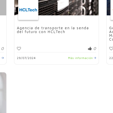
Agencia de transporte en la senda
G
del futuro con HCLTech
A
M
C
0
0
n
29/07/2024
Más información
2