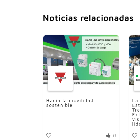
Noticias relacionadas
Hacia la movilidad
La
sostenible
Es
Tr
Ex
vi
líd
0