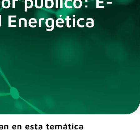
or público: E-
 Energética
an en esta temática