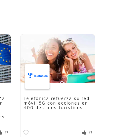
ña
Telefónica refuerza su red
en
móvil 5G con acciones en
400 destinos turísticos
es
0
0