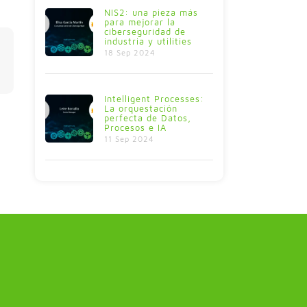
NIS2: una pieza más
para mejorar la
ciberseguridad de
industria y utilities
18 Sep 2024
Intelligent Processes:
La orquestación
perfecta de Datos,
Procesos e IA
11 Sep 2024