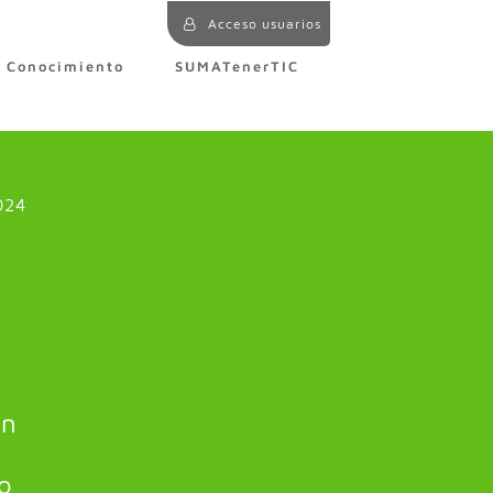
Acceso usuarios
e Conocimiento
SUMATenerTIC
024
ón
o