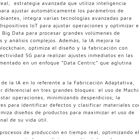
eal, estrategia avanzada que utiliza inteligencia
l para ajustar automáticamente los parámetros de
biantes, integra varias tecnologías avanzadas para
dispositivos IoT para ajustar operaciones y optimizar e
y Big Data para procesar grandes volúmenes de
s y análisis complejos. Además, la IA mejora la
lockchain, optimiza el diseño y la fabricación con
ectividad 5G para realizar ajustes inmediatos en las
amentado en un enfoque “Data Centric” que aglutina
de la IA en lo referente a la Fabricación Adaptativa,
 diferencial en tres grandes bloques: el uso de Mach
ustar operaciones, minimizando desperdicios; la
ores para identificar defectos y clasificar materiales co
timiza diseños de productos para maximizar el uso de
inal de su vida útil.
procesos de producción en tiempo real, optimizando e