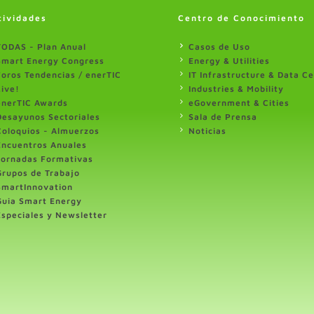
tividades
Centro de Conocimiento
TODAS - Plan Anual
Casos de Uso
Smart Energy Congress
Energy & Utilities
Foros Tendencias / enerTIC
IT Infrastructure & Data C
Live!
Industries & Mobility
enerTIC Awards
eGovernment & Cities
Desayunos Sectoriales
Sala de Prensa
Coloquios - Almuerzos
Noticias
Encuentros Anuales
Jornadas Formativas
Grupos de Trabajo
SmartInnovation
Guia Smart Energy
Especiales y Newsletter