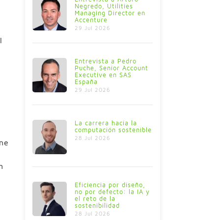
Negredo, Utilities
Managing Director en
Accenture
29 Jul 2026
l
Entrevista a Pedro
Puche, Senior Account
Executive en SAS
España
29 Jul 2026
La carrera hacia la
computación sostenible
28 Jul 2026
ine
n
Eficiencia por diseño,
no por defecto: la IA y
el reto de la
sostenibilidad
l
28 Jul 2026