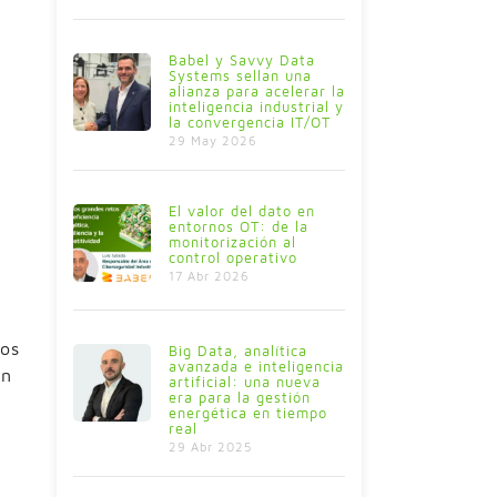
Babel y Savvy Data
Systems sellan una
alianza para acelerar la
inteligencia industrial y
la convergencia IT/OT
29 May 2026
El valor del dato en
entornos OT: de la
monitorización al
control operativo
17 Abr 2026
los
Big Data, analítica
avanzada e inteligencia
ón
artificial: una nueva
era para la gestión
energética en tiempo
real
29 Abr 2025