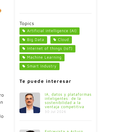
Topics
Artificial intelligence (AI)
Big Data
Cloud
Internet of things (IoT)
Machine Learning
Smart Industry
Te puede interesar
IA, datos y plataformas
ro
inteligentes: de la
én
sostenibilidad a la
ventaja competitiva
30 Jul 2026
do
Entrevista a Arturo