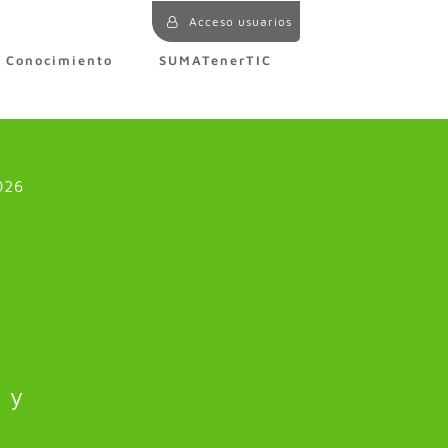
Acceso usuarios
e Conocimiento
SUMATenerTIC
026
 y