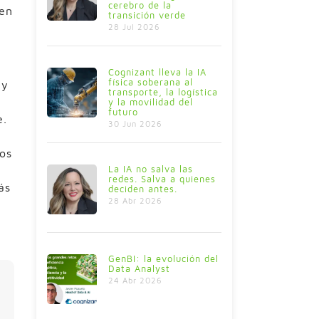
cerebro de la
 en
transición verde
28 Jul 2026
Cognizant lleva la IA
física soberana al
 y
transporte, la logística
y la movilidad del
futuro
e.
30 Jun 2026
los
La IA no salva las
redes. Salva a quienes
ás
deciden antes.
28 Abr 2026
GenBI: la evolución del
Data Analyst
24 Abr 2026