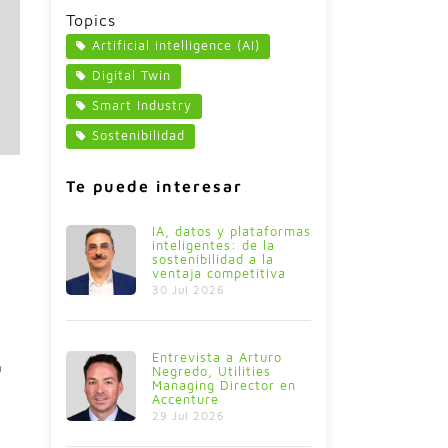
Topics
Artificial intelligence (AI)
Digital Twin
Smart Industry
Sostenibilidad
Te puede interesar
IA, datos y plataformas
inteligentes: de la
sostenibilidad a la
ventaja competitiva
30 Jul 2026
Entrevista a Arturo
a
Negredo, Utilities
Managing Director en
Accenture
29 Jul 2026