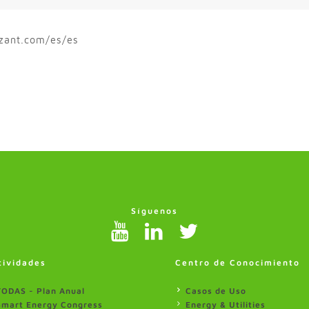
izant.com/es/es
Síguenos
tividades
Centro de Conocimiento
TODAS - Plan Anual
Casos de Uso
Smart Energy Congress
Energy & Utilities