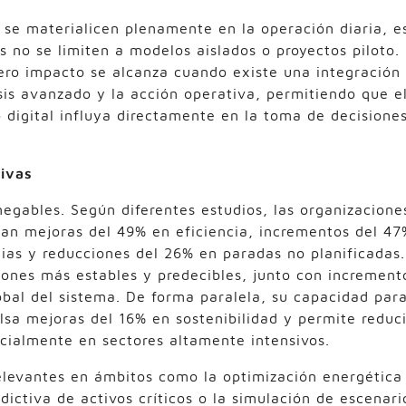
 se materialicen plenamente en la operación diaria, e
 no se limiten a modelos aislados o proyectos piloto.
ero impacto se alcanza cuando existe una integración
isis avanzado y la acción operativa, permitiendo que e
digital influya directamente en la toma de decisione
tivas
egables. Según diferentes estudios, las organizacione
ran mejoras del 49% en eficiencia, incrementos del 47
cias y reducciones del 26% en paradas no planificadas.
ones más estables y predecibles, junto con increment
obal del sistema. De forma paralela, su capacidad par
sa mejoras del 16% en sostenibilidad y permite reduci
cialmente en sectores altamente intensivos.
elevantes en ámbitos como la optimización energética
edictiva de activos críticos o la simulación de escenari