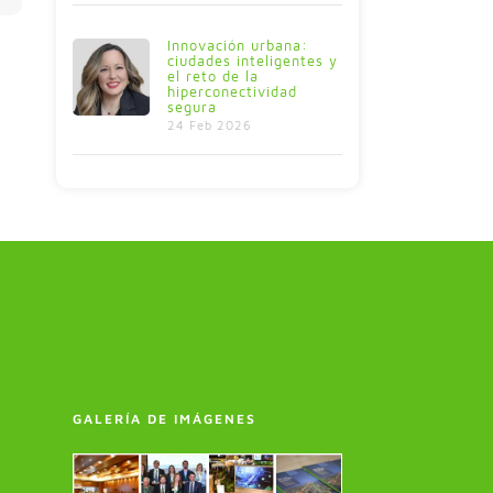
Innovación urbana:
ciudades inteligentes y
el reto de la
hiperconectividad
segura
24 Feb 2026
GALERÍA DE IMÁGENES