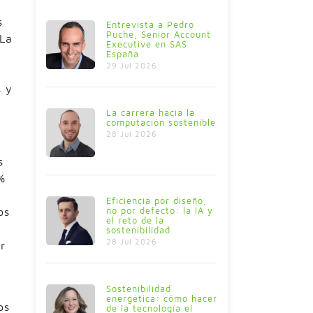
s
Entrevista a Pedro
Puche, Senior Account
 La
Executive en SAS
España
29 Jul 2026
l
s y
La carrera hacia la
computación sostenible
28 Jul 2026
s
%
Eficiencia por diseño,
no por defecto: la IA y
os
el reto de la
a
sostenibilidad
28 Jul 2026
r
Sostenibilidad
energética: cómo hacer
os
de la tecnología el