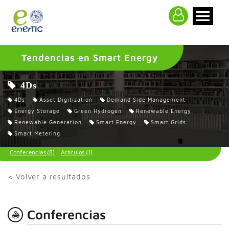
>
Tendencias en Smart Energy
4Ds
4Ds
Asset Digitization
Demand Side Management
Energy Storage
Green Hydrogen
Renewable Energy
Renewable Generation
Smart Energy
Smart Grids
Smart Metering
Conferencias (8)
Artículos (1)
< Volver a resultados
Conferencias