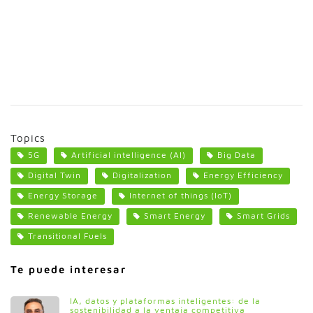
Topics
5G
Artificial intelligence (AI)
Big Data
Digital Twin
Digitalization
Energy Efficiency
Energy Storage
Internet of things (IoT)
Renewable Energy
Smart Energy
Smart Grids
Transitional Fuels
Te puede interesar
IA, datos y plataformas inteligentes: de la
sostenibilidad a la ventaja competitiva