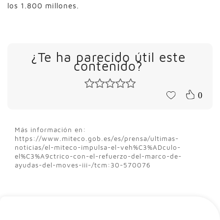
los 1.800 millones.
¿Te ha parecido útil este
contenido?
0
Más información en:
https://www.miteco.gob.es/es/prensa/ultimas-
noticias/el-miteco-impulsa-el-veh%C3%ADculo-
el%C3%A9ctrico-con-el-refuerzo-del-marco-de-
ayudas-del-moves-iii-/tcm:30-570076