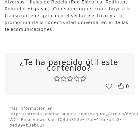
diversas filiales de Redeia (Red Eléctrica, Redinter,
Reintel o Hispasat). Con su enfoque, contribuye a la
transición energética en el sector eléctrico y a la
promoción de la conectividad universal en el de las
telecomunicaciones
¿Te ha parecido útil este
contenido?
0
Más información en:
https://atrevia.hosting.augure.com/Augure_Atrevia/defaul
WCI=EmailViewer&id={03d5852e-e7af-416e-b4a2-
ded994b3eb62}